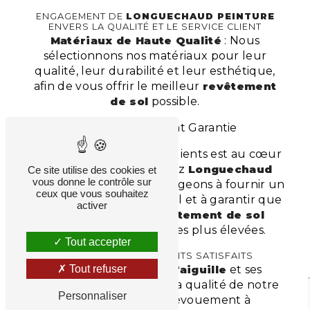
ENGAGEMENT DE
LONGUECHAUD PEINTURE
ENVERS LA QUALITÉ ET LE SERVICE CLIENT
Matériaux de Haute Qualité
: Nous
sélectionnons nos matériaux pour leur
qualité, leur durabilité et leur esthétique,
afin de vous offrir le meilleur
revêtement
de sol
possible.
**Satisfaction Client Garantie
** : La satisfaction de nos clients est au cœur
de notre entreprise. Chez
Longuechaud
Ce site utilise des cookies et
vous donne le contrôle sur
Peinture
, nous nous engageons à fournir un
ceux que vous souhaitez
service client exceptionnel et à garantir que
activer
chaque projet de
revêtement de sol
répond à vos attentes les plus élevées.
Tout accepter
TÉMOIGNAGES DE CLIENTS SATISFAITS
Nos clients à
Bosmie l'aiguille
et ses
Tout refuser
environs témoignent de la qualité de notre
Personnaliser
travail et de notre dévouement à