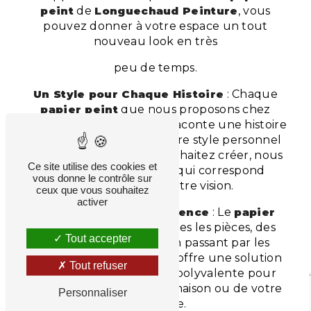
peint
de
Longuechaud Peinture
, vous
pouvez donner à votre espace un tout
nouveau look en très
peu de temps.
Un Style pour Chaque Histoire
: Chaque
papier peint
que nous proposons chez
Longuechaud Peinture
raconte une histoire
unique. Quel que soit votre style personnel
ou le thème que vous souhaitez créer, nous
Ce site utilise des cookies et
avons le
papier peint
qui correspond
vous donne le contrôle sur
parfaitement à votre vision.
ceux que vous souhaitez
activer
Adaptabilité et Polyvalence
: Le
papier
peint
est idéal pour toutes les pièces, des
Tout accepter
chambres aux salons, en passant par les
bureaux et les cuisines. Il offre une solution
Tout refuser
décorative adaptable et polyvalente pour
chaque espace de votre maison ou de votre
Personnaliser
entreprise.