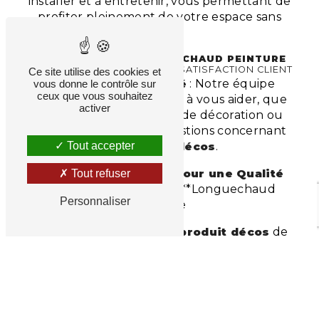
installer et à entretenir, vous permettant de
profiter pleinement de votre espace sans
tracas.
ENGAGEMENTS DE
LONGUECHAUD PEINTURE
ENVERS L'EXCELLENCE ET LA SATISFACTION CLIENT
Ce site utilise des cookies et
Service Client Inégalé
: Notre équipe
vous donne le contrôle sur
ceux que vous souhaitez
dédiée est toujours prête à vous aider, que
activer
ce soit pour des conseils de décoration ou
pour répondre à vos questions concernant
nos
produit décos
.
Tout accepter
Des Prix Compétitifs pour une Qualité
Tout refuser
Exceptionnelle
: Chez **Longuechaud
Personnaliser
Peinture
**, nous croyons que des
produit décos
de
qualité ne devraient pas être hors de portée.
Nous offrons des produits exceptionnels à
des prix compétitifs, garantissant le meilleur
rapport qualité-prix à
Feytiat
.