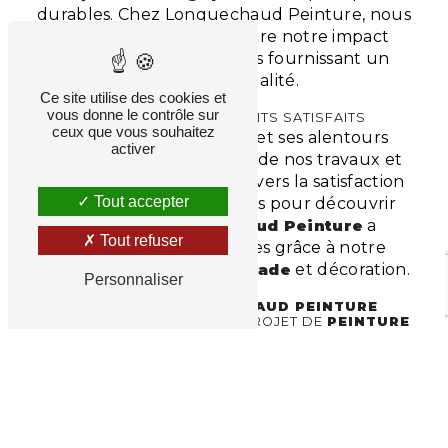
durables. Chez Longuechaud Peinture, nous
nous engageons à réduire notre impact
écologique tout en vous fournissant un
service de qualité.
Ce site utilise des cookies et
vous donne le contrôle sur
TÉMOIGNAGES DE CLIENTS SATISFAITS
ceux que vous souhaitez
Nos clients à
Boisseuil
et ses alentours
activer
témoignent de la qualité de nos travaux et
de notre engagement envers la satisfaction
Tout accepter
client. Lisez leurs histoires pour découvrir
comment
Longuechaud Peinture
a
Tout refuser
transformé leurs espaces grâce à notre
expertise en
Peinture façade
et décoration.
Personnaliser
CONTACTEZ
LONGUECHAUD PEINTURE
AUJOURD'HUI POUR VOTRE PROJET DE
PEINTURE
FAÇADE
Prêt à donner vie à vos idées ?
Contactez Longuechaud Peinture dès
aujourd'hui !
Nous sommes ravis de discuter
de votre projet de
Peinture façade
et de
vous proposer un devis gratuit et