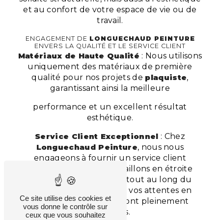
et au confort de votre espace de vie ou de
travail.
ENGAGEMENT DE
LONGUECHAUD PEINTURE
ENVERS LA QUALITÉ ET LE SERVICE CLIENT
Matériaux de Haute Qualité
: Nous utilisons
uniquement des matériaux de première
qualité pour nos projets de
plaquiste
,
garantissant ainsi la meilleure
performance et un excellent résultat
esthétique.
Service Client Exceptionnel
: Chez
Longuechaud Peinture
, nous nous
engageons à fournir un service client
exceptionnel. Nous travaillons en étroite
collaboration avec vous tout au long du
projet pour assurer que vos attentes en
Ce site utilise des cookies et
matière de
plaquiste
sont pleinement
vous donne le contrôle sur
satisfaites.
ceux que vous souhaitez