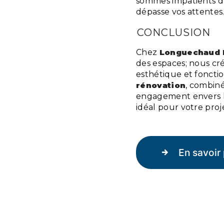
sommes impatients de
dépasse vos attentes
CONCLUSION
Chez
Longuechaud 
des espaces; nous cr
esthétique et fonctio
rénovation
, combiné
engagement envers la 
idéal pour votre proj
En savoir 