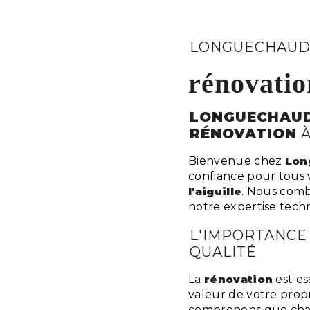
LONGUECHAUD
rénovatio
LONGUECHAUD
RÉNOVATION
Bienvenue chez
Lon
confiance pour tous 
l'aiguille
. Nous comb
notre expertise tech
L'IMPORTANCE
QUALITÉ
La
rénovation
est es
valeur de votre prop
comprenons que cha