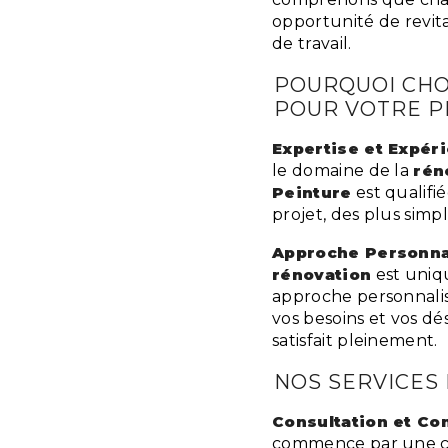
opportunité de revita
de travail.
POURQUOI CHO
POUR VOTRE P
Expertise et Expér
le domaine de la
rén
Peinture
est qualifi
projet, des plus simp
Approche Personna
rénovation
est uniq
approche personnali
vos besoins et vos dé
satisfait pleinement.
NOS SERVICES
Consultation et Co
commence par une co