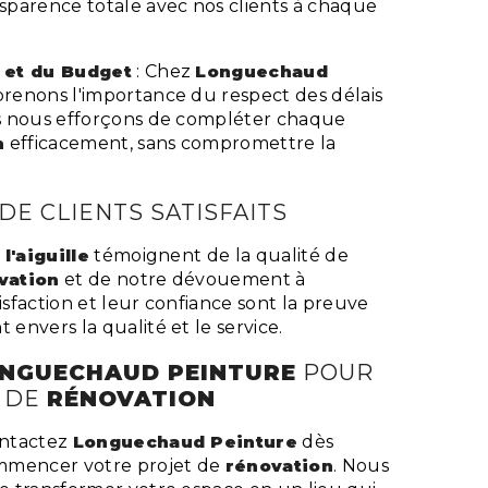
parence totale avec nos clients à chaque
 et du Budget
: Chez
Longuechaud
renons l'importance du respect des délais
s nous efforçons de compléter chaque
n
efficacement, sans compromettre la
E CLIENTS SATISFAITS
l'aiguille
témoignent de la qualité de
vation
et de notre dévouement à
tisfaction et leur confiance sont la preuve
nvers la qualité et le service.
NGUECHAUD PEINTURE
POUR
 DE
RÉNOVATION
ntactez
Longuechaud Peinture
dès
mmencer votre projet de
rénovation
. Nous