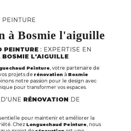
 PEINTURE
n à Bosmie l'aiguille
 PEINTURE
: EXPERTISE EN
À
BOSMIE L'AIGUILLE
guechaud Peinture
, votre partenaire de
vos projets de
rénovation
à
Bosmie
inons notre passion pour le design avec
nique pour transformer vos espaces.
 D'UNE
RÉNOVATION
DE
sentielle pour maintenir et améliorer la
riété. Chez
Longuechaud Peinture
, nous
que projet de
rénovation
est une