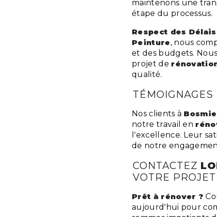
maintenons une trans
étape du processus.
Respect des Délais
Peinture
, nous comp
et des budgets. Nou
projet de
rénovatio
qualité.
TÉMOIGNAGES D
Nos clients à
Bosmie 
notre travail en
réno
l'excellence. Leur sa
de notre engagement e
CONTACTEZ
LO
VOTRE PROJET
Prêt à rénover ?
Co
aujourd'hui pour co