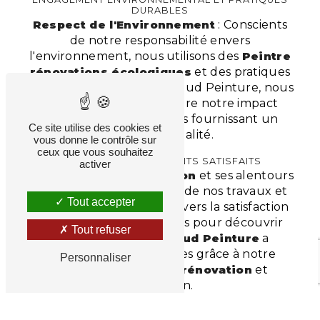
DURABLES
Respect de l'Environnement
: Conscients
de notre responsabilité envers
l'environnement, nous utilisons des
Peintre
rénovations écologiques
et des pratiques
durables. Chez Longuechaud Peinture, nous
nous engageons à réduire notre impact
écologique tout en vous fournissant un
Ce site utilise des cookies et
service de qualité.
vous donne le contrôle sur
ceux que vous souhaitez
TÉMOIGNAGES DE CLIENTS SATISFAITS
activer
Nos clients à
Rilhac-Rancon
et ses alentours
témoignent de la qualité de nos travaux et
Tout accepter
de notre engagement envers la satisfaction
client. Lisez leurs histoires pour découvrir
Tout refuser
comment
Longuechaud Peinture
a
transformé leurs espaces grâce à notre
Personnaliser
expertise en
Peintre rénovation
et
décoration.
CONTACTEZ
LONGUECHAUD PEINTURE