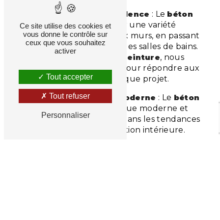
Adaptabilité et Polyvalence
: Le
béton
ciré
est parfait pour une variété
Ce site utilise des cookies et
vous donne le contrôle sur
d'applications, des sols aux murs, en passant
ceux que vous souhaitez
par les plans de travail et les salles de bains.
activer
Chez
Longuechaud Peinture
, nous
adaptons nos méthodes pour répondre aux
Tout accepter
spécificités de chaque projet.
Tout refuser
Esthétique et Design Moderne
: Le
béton
ciré
offre une esthétique moderne et
Personnaliser
épurée, très recherchée dans les tendances
actuelles de la décoration intérieure.
ENGAGEMENT DE
LONGUECHAUD PEINTURE
ENVERS LA QUALITÉ ET L'ENVIRONNEMENT
Matériaux Écologiques
: Nous nous
engageons à utiliser des matériaux
respectueux de l'environnement pour nos
projets de
béton ciré
, réduisant ainsi notre
impact écologique.