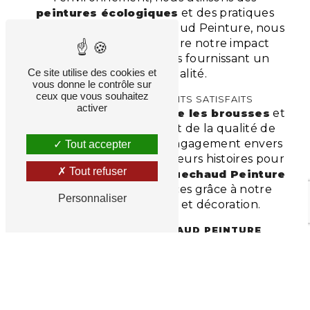
peintures écologiques
et des pratiques
durables. Chez Longuechaud Peinture, nous
nous engageons à réduire notre impact
écologique tout en vous fournissant un
Ce site utilise des cookies et
service de qualité.
vous donne le contrôle sur
ceux que vous souhaitez
TÉMOIGNAGES DE CLIENTS SATISFAITS
activer
Nos clients à
Saint Maurice les brousses
et
ses alentours témoignent de la qualité de
nos travaux et de notre engagement envers
Tout accepter
la satisfaction client. Lisez leurs histoires pour
Tout refuser
découvrir comment
Longuechaud Peinture
a transformé leurs espaces grâce à notre
Personnaliser
expertise en
peinture
et décoration.
CONTACTEZ
LONGUECHAUD PEINTURE
AUJOURD'HUI POUR VOTRE PROJET DE
PEINTURE
Prêt à donner vie à vos idées ?
Contactez Longuechaud Peinture dès
aujourd'hui !
Nous sommes ravis de discuter
de votre projet de
peinture
et de vous