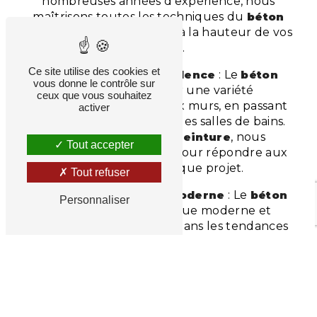
nombreuses années d'expérience, nous
maîtrisons toutes les techniques du
béton
ciré
, assurant un résultat à la hauteur de vos
attentes.
Ce site utilise des cookies et
Adaptabilité et Polyvalence
: Le
béton
vous donne le contrôle sur
ciré
est parfait pour une variété
ceux que vous souhaitez
d'applications, des sols aux murs, en passant
activer
par les plans de travail et les salles de bains.
Chez
Longuechaud Peinture
, nous
Tout accepter
adaptons nos méthodes pour répondre aux
spécificités de chaque projet.
Tout refuser
Esthétique et Design Moderne
: Le
béton
Personnaliser
ciré
offre une esthétique moderne et
épurée, très recherchée dans les tendances
actuelles de la décoration intérieure.
ENGAGEMENT DE
LONGUECHAUD PEINTURE
ENVERS LA QUALITÉ ET L'ENVIRONNEMENT
Matériaux Écologiques
: Nous nous
engageons à utiliser des matériaux