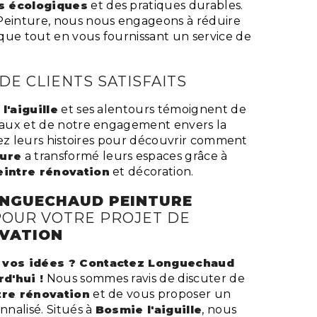
s écologiques
et des pratiques durables.
inture, nous nous engageons à réduire
que tout en vous fournissant un service de
E CLIENTS SATISFAITS
l'aiguille
et ses alentours témoignent de
avaux et de notre engagement envers la
Lisez leurs histoires pour découvrir comment
ure
a transformé leurs espaces grâce à
eintre rénovation
et décoration.
NGUECHAUD PEINTURE
POUR VOTRE PROJET DE
OVATION
à vos idées ? Contactez Longuechaud
d'hui !
Nous sommes ravis de discuter de
tre rénovation
et de vous proposer un
nnalisé. Situés à
Bosmie l'aiguille
, nous