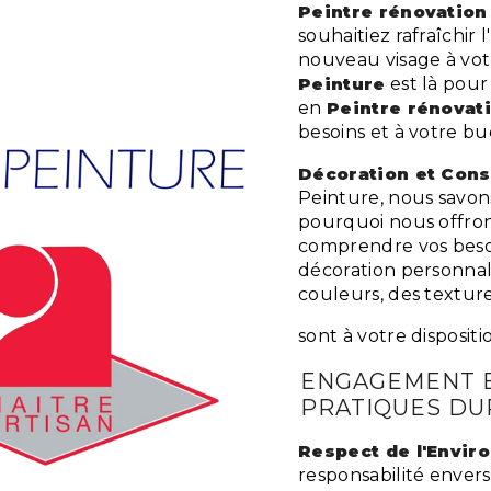
Peintre rénovation 
souhaitiez rafraîchir
nouveau visage à vot
Peinture
est là pour
en
Peintre rénovat
besoins et à votre bu
Décoration et Cons
Peinture, nous savon
pourquoi nous offron
comprendre vos besoi
décoration personnali
couleurs, des textur
sont à votre disposit
ENGAGEMENT 
PRATIQUES DU
Respect de l'Envi
responsabilité envers