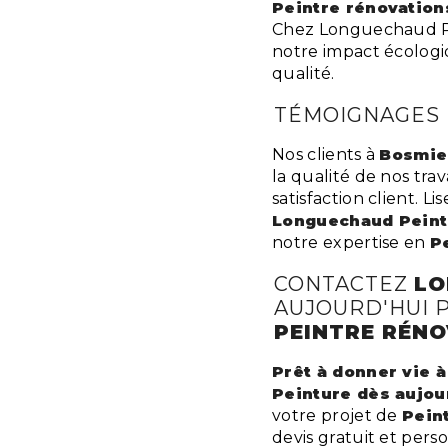
Peintre rénovation
Chez Longuechaud Pe
notre impact écologi
qualité.
TÉMOIGNAGES D
Nos clients à
Bosmie 
la qualité de nos tr
satisfaction client. 
Longuechaud Peint
notre expertise en
P
CONTACTEZ
LO
AUJOURD'HUI 
PEINTRE RÉN
Prêt à donner vie 
Peinture dès aujour
votre projet de
Pein
devis gratuit et perso