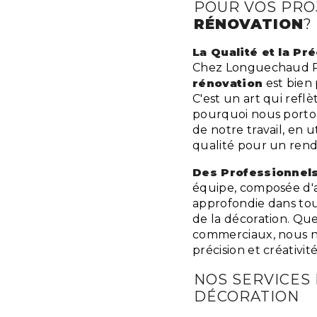
POUR VOS PRO
RÉNOVATION
?
La Qualité et la P
Chez Longuechaud P
rénovation
est bien
C'est un art qui reflè
pourquoi nous porton
de notre travail, en 
qualité pour un rend
Des Professionnels
équipe, composée d'ar
approfondie dans tou
de la décoration. Que
commerciaux, nous no
précision et créativité
NOS SERVICES
DÉCORATION