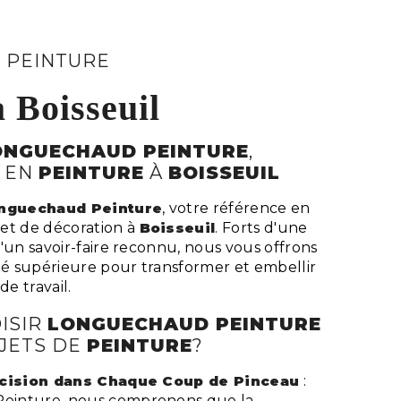
 PEINTURE
à Boisseuil
ONGUECHAUD PEINTURE
,
 EN
PEINTURE
À
BOISSEUIL
nguechaud Peinture
, votre référence en
et de décoration à
Boisseuil
. Forts d'une
'un savoir-faire reconnu, nous vous offrons
ité supérieure pour transformer et embellir
de travail.
ISIR
LONGUECHAUD PEINTURE
JETS DE
PEINTURE
?
récision dans Chaque Coup de Pinceau
:
einture, nous comprenons que la