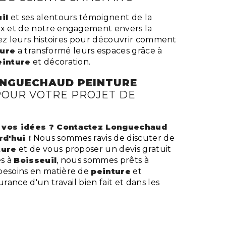
il
et ses alentours témoignent de la
ux et de notre engagement envers la
Lisez leurs histoires pour découvrir comment
ure
a transformé leurs espaces grâce à
einture
et décoration.
NGUECHAUD PEINTURE
POUR VOTRE PROJET DE
à vos idées ? Contactez Longuechaud
d'hui !
Nous sommes ravis de discuter de
ture
et de vous proposer un devis gratuit
és à
Boisseuil
, nous sommes prêts à
besoins en matière de
peinture
et
urance d'un travail bien fait et dans les