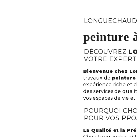
LONGUECHAUD
peinture 
DÉCOUVREZ
L
VOTRE EXPERT
Bienvenue chez Lo
travaux de
peinture
expérience riche et d
des services de qual
vos espaces de vie et 
POURQUOI CHO
POUR VOS PRO
La Qualité et la P
Chez Longuechaud P