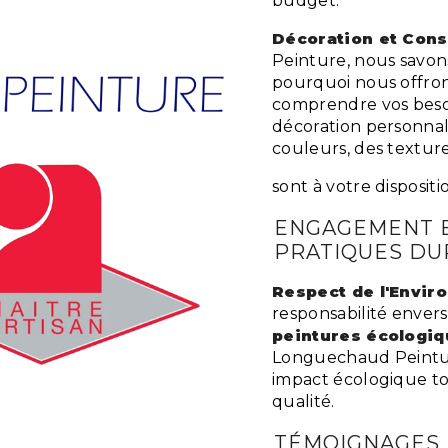
budget.
Décoration et Cons
Peinture, nous savon
pourquoi nous offron
comprendre vos besoi
décoration personnali
couleurs, des textur
sont à votre disposit
ENGAGEMENT 
PRATIQUES DU
Respect de l'Envi
responsabilité envers
peintures écologi
Longuechaud Peintur
impact écologique to
qualité.
TÉMOIGNAGES D