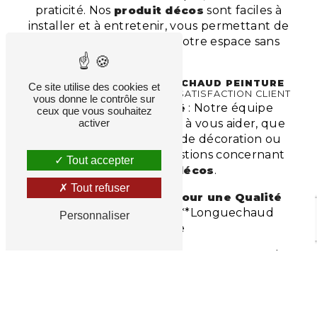
praticité. Nos
produit décos
sont faciles à
installer et à entretenir, vous permettant de
profiter pleinement de votre espace sans
tracas.
ENGAGEMENTS DE
LONGUECHAUD PEINTURE
Ce site utilise des cookies et
ENVERS L'EXCELLENCE ET LA SATISFACTION CLIENT
vous donne le contrôle sur
Service Client Inégalé
: Notre équipe
ceux que vous souhaitez
dédiée est toujours prête à vous aider, que
activer
ce soit pour des conseils de décoration ou
pour répondre à vos questions concernant
Tout accepter
nos
produit décos
.
Tout refuser
Des Prix Compétitifs pour une Qualité
Exceptionnelle
: Chez **Longuechaud
Personnaliser
Peinture
**, nous croyons que des
produit décos
de
qualité ne devraient pas être hors de portée.
Nous offrons des produits exceptionnels à
des prix compétitifs, garantissant le meilleur