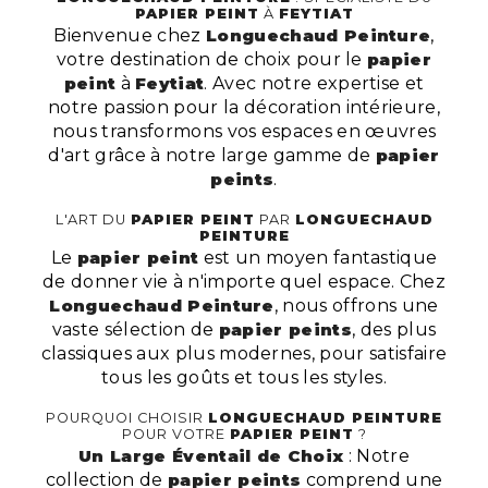
PAPIER PEINT
À
FEYTIAT
Bienvenue chez
Longuechaud Peinture
,
votre destination de choix pour le
papier
peint
à
Feytiat
. Avec notre expertise et
notre passion pour la décoration intérieure,
nous transformons vos espaces en œuvres
d'art grâce à notre large gamme de
papier
peints
.
L'ART DU
PAPIER PEINT
PAR
LONGUECHAUD
PEINTURE
Le
papier peint
est un moyen fantastique
de donner vie à n'importe quel espace. Chez
Longuechaud Peinture
, nous offrons une
vaste sélection de
papier peints
, des plus
classiques aux plus modernes, pour satisfaire
tous les goûts et tous les styles.
POURQUOI CHOISIR
LONGUECHAUD PEINTURE
POUR VOTRE
PAPIER PEINT
?
Un Large Éventail de Choix
: Notre
collection de
papier peints
comprend une