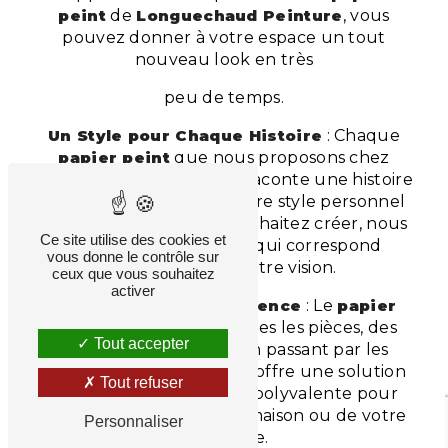
peint
de
Longuechaud Peinture
, vous
pouvez donner à votre espace un tout
nouveau look en très
peu de temps.
Un Style pour Chaque Histoire
: Chaque
papier peint
que nous proposons chez
Longuechaud Peinture
raconte une histoire
unique. Quel que soit votre style personnel
ou le thème que vous souhaitez créer, nous
Ce site utilise des cookies et
avons le
papier peint
qui correspond
vous donne le contrôle sur
parfaitement à votre vision.
ceux que vous souhaitez
activer
Adaptabilité et Polyvalence
: Le
papier
peint
est idéal pour toutes les pièces, des
Tout accepter
chambres aux salons, en passant par les
bureaux et les cuisines. Il offre une solution
Tout refuser
décorative adaptable et polyvalente pour
chaque espace de votre maison ou de votre
Personnaliser
entreprise.